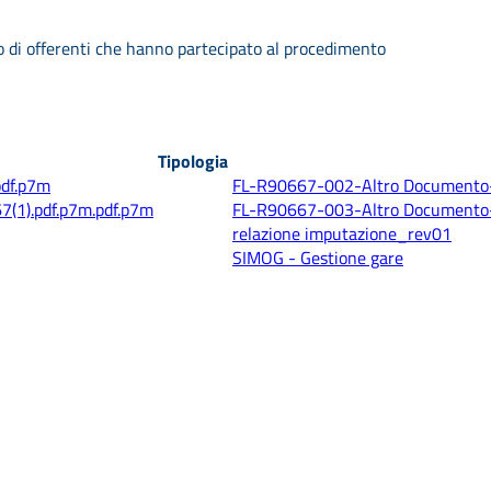
o di offerenti che hanno partecipato al procedimento
Tipologia
df.p7m
FL-R90667-002-Altro Documento-
(1).pdf.p7m.pdf.p7m
FL-R90667-003-Altro Documento-
relazione imputazione_rev01
SIMOG - Gestione gare