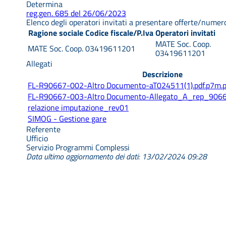
Determina
reg.gen. 685 del 26/06/2023
Elenco degli operatori invitati a presentare offerte/numer
Ragione sociale
Codice fiscale/P.Iva
Operatori invitati
MATE Soc. Coop.
MATE Soc. Coop.
03419611201
03419611201
Allegati
Descrizione
FL-R90667-002-Altro Documento-aT024511(1).pdf.p7m.p
FL-R90667-003-Altro Documento-Allegato_A_rep_90667
relazione imputazione_rev01
SIMOG - Gestione gare
Referente
Ufficio
Servizio Programmi Complessi
Data ultimo aggiornamento dei dati: 13/02/2024 09:28