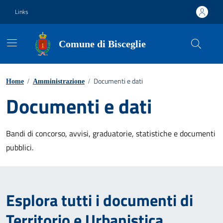
Vai ai contenuti
Vai al footer
Links
Comune di Bisceglie
Documenti e dati
Home
/
Amministrazione
/
Documenti e dati
Bandi di concorso, avvisi, graduatorie, statistiche e documenti
pubblici.
Esplora tutti i documenti di
Territorio e Urbanistica