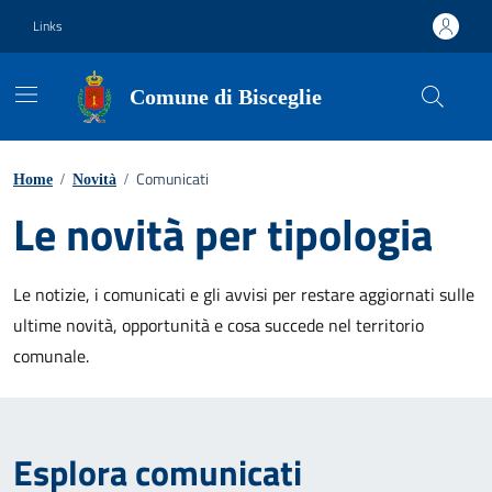
Vai ai contenuti
Vai al footer
Links
Comune di Bisceglie
Comunicati
Home
/
Novità
/
Le novità per tipologia
Le notizie, i comunicati e gli avvisi per restare aggiornati sulle
ultime novità, opportunità e cosa succede nel territorio
comunale.
Esplora comunicati