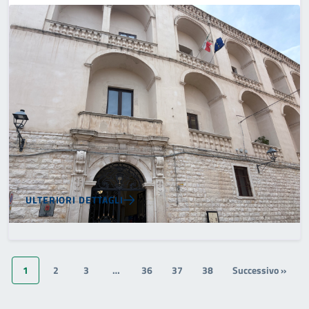
ULTERIORI DETTAGLI
1
2
3
…
36
37
38
Successivo »