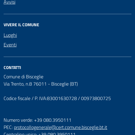
Avvisi
VIVERE IL COMUNE
Luoghi
Eventi
CONTATTI
Comune di Bisceglie
Via Trento, n.8 76011 - Bisceglie (BT)
Codice fiscale / P. IVA:83001630728 / 00973800725
Numero verde: +39 080.3950111
PEC:
protocollogenerale@cert.comune.bisceglie.bt.it
Centralino unico: +39 080.3950111