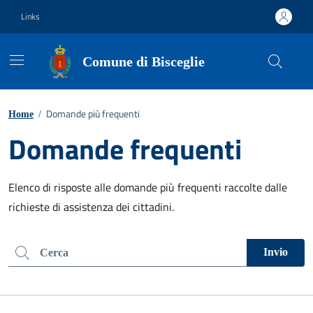
Vai ai contenuti
Vai al footer
Links
Comune di Bisceglie
Domande più frequenti
Home
/
Domande frequenti
Elenco di risposte alle domande più frequenti raccolte dalle
richieste di assistenza dei cittadini.
Cerca nel sito
Invio