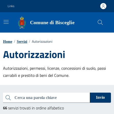
Vai ai contenuti
Vai al footer
Links
Comune di Bisceglie
Autorizzazioni
Home
/
Servizi
/
Autorizzazioni
Autorizzazioni, permessi, licenze, concessioni di suolo, passi
carrabili e prestito di beni del Comune.
Esplora tutti i servizi
Cerca una parola chiave
Invio
servizi trovati in ordine alfabetico
66