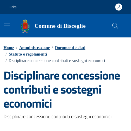
Vai ai contenuti
Vai al footer
Links
Comune di Bisceglie
Home
/
Amministrazione
/
Documenti e dati
/
Statuto e regolamenti
Disciplinare concessione contributi e sostegni economici
/
Disciplinare concessione
contributi e sostegni
economici
Dettagli del documento
Disciplinare concessione contributi e sostegni economici