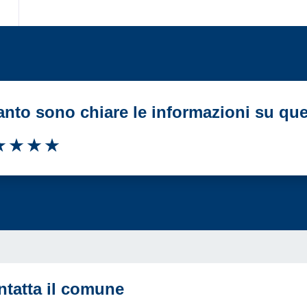
nto sono chiare le informazioni su qu
luta 1 stelle su 5
Valuta 2 stelle su 5
Valuta 3 stelle su 5
Valuta 4 stelle su 5
Valuta 5 stelle su 5
ntatta il comune