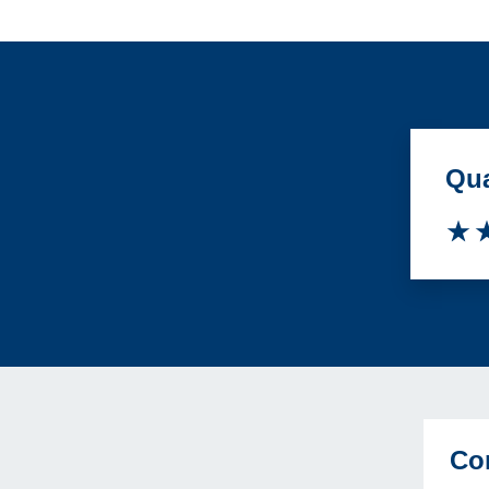
Qua
Va
Co