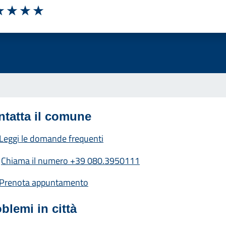
luta 1 stelle su 5
Valuta 2 stelle su 5
Valuta 3 stelle su 5
Valuta 4 stelle su 5
Valuta 5 stelle su 5
ntatta il comune
Leggi le domande frequenti
Chiama il numero +39 080.3950111
Prenota appuntamento
blemi in città