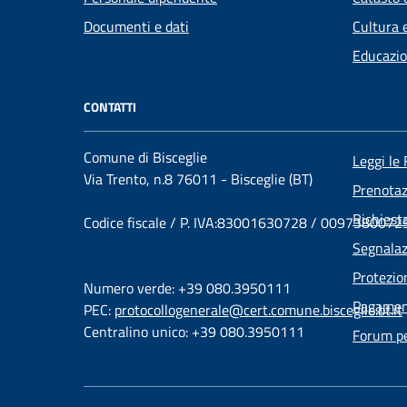
Documenti e dati
Cultura 
Educazio
CONTATTI
Comune di Bisceglie
Leggi le
Via Trento, n.8 76011 - Bisceglie (BT)
Prenota
Richiest
Codice fiscale / P. IVA:83001630728 / 0097380072
Segnalaz
Protezio
Numero verde: +39 080.3950111
Pagament
PEC:
protocollogenerale@cert.comune.bisceglie.bt.it
Centralino unico: +39 080.3950111
Forum per