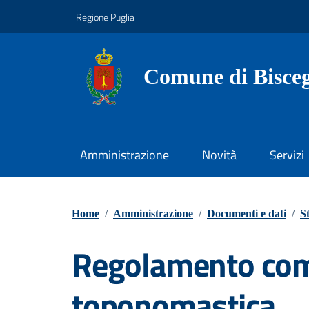
Vai ai contenuti
Vai al footer
Regione Puglia
Comune di Bisceg
Amministrazione
Novità
Servizi
Home
/
Amministrazione
/
Documenti e dati
/
S
Regolamento co
toponomastica