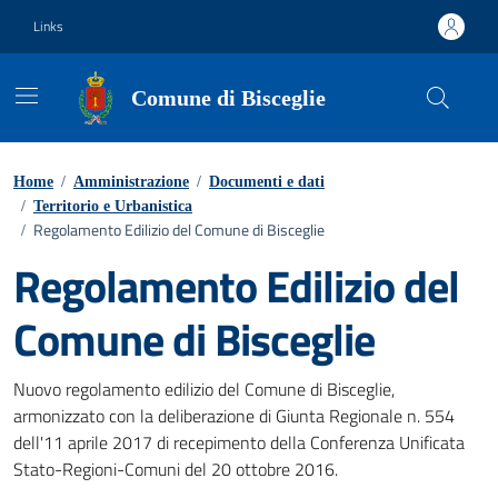
Vai ai contenuti
Vai al footer
Links
Comune di Bisceglie
Home
/
Amministrazione
/
Documenti e dati
/
Territorio e Urbanistica
Regolamento Edilizio del Comune di Bisceglie
/
Regolamento Edilizio del
Comune di Bisceglie
Dettagli del documento
Nuovo regolamento edilizio del Comune di Bisceglie,
armonizzato con la deliberazione di Giunta Regionale n. 554
dell'11 aprile 2017 di recepimento della Conferenza Unificata
Stato-Regioni-Comuni del 20 ottobre 2016.