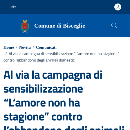
Vai ai contenuti
Vai al footer
Links
Comune di Bisceglie
Home
/
Novità
/
Comunicati
Al via la campagna di sensibilizzazione “L’amore non ha stagione”
/
contro l’abbandono degli animali domestici
Al via la campagna di
sensibilizzazione
“L’amore non ha
stagione” contro