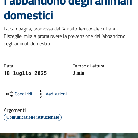
l’abbandono degli animali
domestici
Dettagli della notizia
La campagna, promossa dall’Ambito Territoriale di Trani -
Bisceglie, mira a promuovere la prevenzione dell’abbandono
degli animali domestici.
Data:
Tempo di lettura:
18 luglio 2025
3 min
Condividi
Vedi azioni
Argomenti
Comunicazione istituzionale