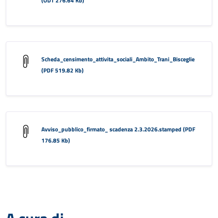
(ODT 276.64 Kb)
Scheda_censimento_attivita_sociali_Ambito_Trani_Bisceglie
(PDF 519.82 Kb)
Avviso_pubblico_firmato_ scadenza 2.3.2026.stamped (PDF
176.85 Kb)