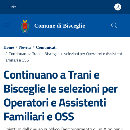
Vai ai contenuti
Vai al footer
Links
Comune di Bisceglie
Home
/
Novità
/
Comunicati
Continuano a Trani e Bisceglie le selezioni per Operatori e Assistenti
/
Familiari e OSS
Continuano a Trani e
Bisceglie le selezioni per
Operatori e Assistenti
Familiari e OSS
Obiettivo dell’Avviso pubblico l’aggiornamento di un Albo per il