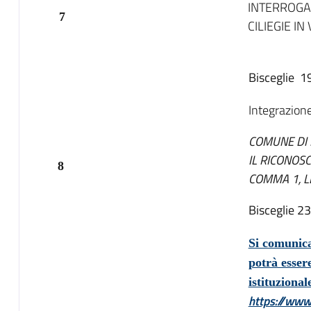
INTERROGA
7
CILIEGIE I
Bisceglie 1
Integrazion
COMUNE DI 
IL RICONOSC
8
COMMA 1, LE
Bisceglie 2
Si comunica
potrà essere
istituziona
https://www.