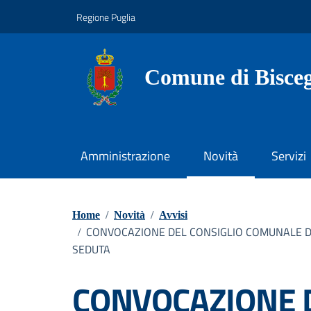
Vai ai contenuti
Vai al footer
Regione Puglia
Comune di Bisceg
Amministrazione
Novità
Servizi
Home
/
Novità
/
Avvisi
CONVOCAZIONE DEL CONSIGLIO COMUNALE DEL
/
SEDUTA
CONVOCAZIONE D