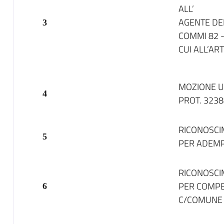
AGENTE DEL
3
COMMI 82 -
CUI ALL’AR
MOZIONE U
4
PROT. 3238
RICONOSCIM
5
PER ADEMPI
RICONOSCIM
PER COMPET
6
C/COMUNE DI