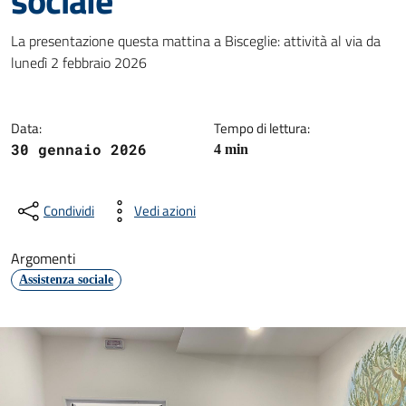
sociale
Dettagli della notizia
La presentazione questa mattina a Bisceglie: attività al via da
lunedì 2 febbraio 2026
Data:
Tempo di lettura:
30 gennaio 2026
4 min
Condividi
Vedi azioni
Argomenti
Assistenza sociale