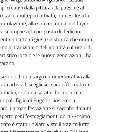
i creativi dalla pittura alla poesia e al
ssi in molteplici attività, non esclusa la
intitolazione, alla sua memoria, del foyer
sua scomparsa, la proposta di dedicare
nta un atto di giustizia storica che onora
lle tradizioni e dell'identità culturale di
artistico locale e le nuove generazioni”, ha
garano.
pposizione di una targa commemorativa alla
to artista biscegliese, sarà effettuata in
aribaldi, con una serata che, nel ricco
poli, figlio di Eugenio, insieme a
spro. La manifestazione si sarebbe dovuta
o riaperto per i festeggiamenti del 173esimo
nto è stato rinviato visto il tragico lutto