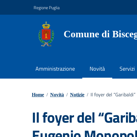
Vai ai contenuti
Vai al footer
Regione Puglia
Comune di Bisceg
Amministrazione
Novità
Servizi
Il foyer del “Garibald
Home
/
Novità
/
Notizie
/
Il foyer del “Garib
Eugenio Monopoli,