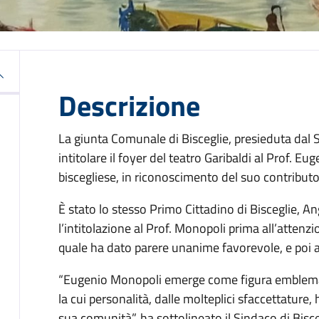
Descrizione
La giunta Comunale di Bisceglie, presieduta dal 
intitolare il foyer del teatro Garibaldi al Prof. Eu
biscegliese, in riconoscimento del suo contributo a
È stato lo stesso Primo Cittadino di Bisceglie, 
l’intitolazione al Prof. Monopoli prima all’atte
quale ha dato parere unanime favorevole, e poi 
“Eugenio Monopoli emerge come figura emblemati
la cui personalità, dalle molteplici sfaccettature,
sua comunità”, ha sottolineato il Sindaco di Bis