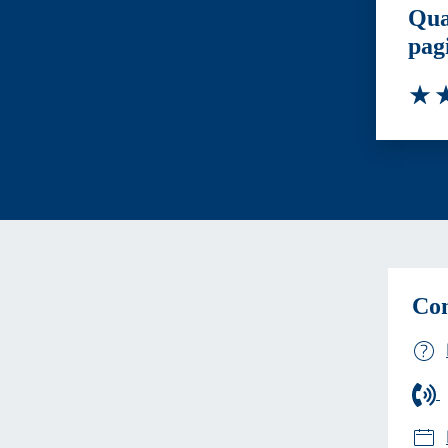
Qua
pag
Valut
Va
Con