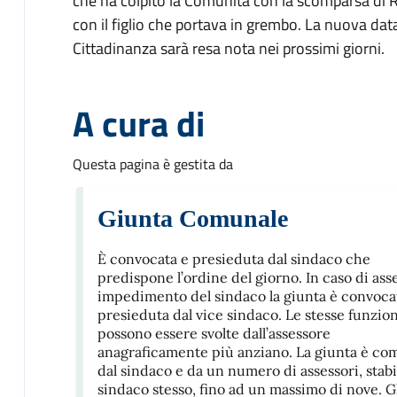
che ha colpito la Comunità con la scomparsa di 
con il figlio che portava in grembo. La nuova data
Cittadinanza sarà resa nota nei prossimi giorni.
A cura di
Questa pagina è gestita da
Giunta Comunale
È convocata e presieduta dal sindaco che
predispone l’ordine del giorno. In caso di ass
impedimento del sindaco la giunta è convoca
presieduta dal vice sindaco. Le stesse funzion
possono essere svolte dall’assessore
anagraficamente più anziano. La giunta è co
dal sindaco e da un numero di assessori, stabil
sindaco stesso, fino ad un massimo di nove. G