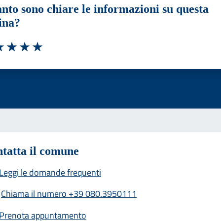
nto sono chiare le informazioni su questa
ina?
a 1 stelle su 5
luta 2 stelle su 5
Valuta 3 stelle su 5
Valuta 4 stelle su 5
Valuta 5 stelle su 5
tatta il comune
Leggi le domande frequenti
Chiama il numero +39 080.3950111
Prenota appuntamento