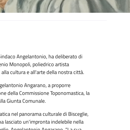
Sindaco Angelantonio, ha deliberato di
genio Monopoli, poliedrico artista
lla cultura e all'arte della nostra città.
Angelantonio Angarano, a proporre
nzione della Commissione Toponomastica, la
alla Giunta Comunale.
ca nel panorama culturale di Bisceglie,
 ha lasciato un'impronta indelebile nella
ceglie, Angelantonio Angarano. “La sua