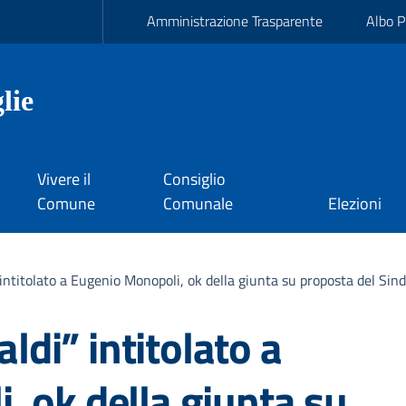
Amministrazione Trasparente
Albo P
lie
Vivere il
Consiglio
Comune
Comunale
Elezioni
i” intitolato a Eugenio Monopoli, ok della giunta su proposta del Si
aldi” intitolato a
 ok della giunta su