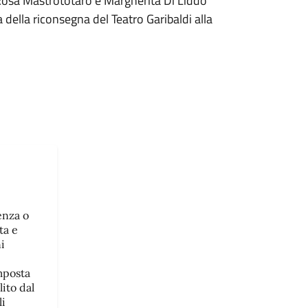
Rosa Mastrototaro e Margherita Di Liddo
 della riconsegna del Teatro Garibaldi alla
enza o
ta e
i
mposta
ito dal
li