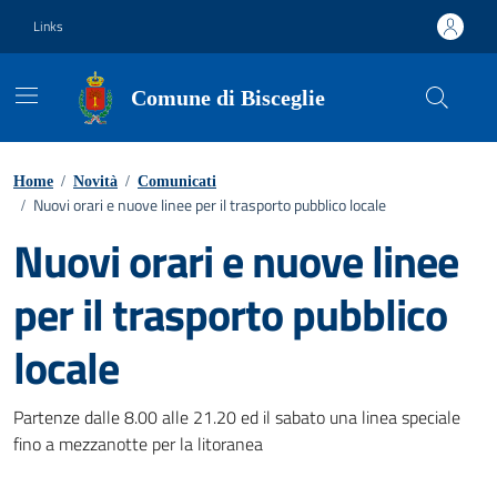
Vai ai contenuti
Vai al footer
Links
Comune di Bisceglie
Home
/
Novità
/
Comunicati
Nuovi orari e nuove linee per il trasporto pubblico locale
/
Nuovi orari e nuove linee
per il trasporto pubblico
locale
Dettagli della notizia
Partenze dalle 8.00 alle 21.20 ed il sabato una linea speciale
fino a mezzanotte per la litoranea