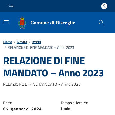
Vai ai contenuti
Vai al footer
Links
Comune di Bisceglie
Home
/
Novità
/
Avvisi
RELAZIONE DI FINE MANDATO – Anno 2023
/
RELAZIONE DI FINE
MANDATO – Anno 2023
Dettagli della notizia
RELAZIONE DI FINE MANDATO - Anno 2023
Data:
Tempo di lettura:
06 gennaio 2024
1 min