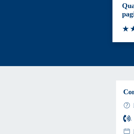
Qua
pag
Valut
Va
Con