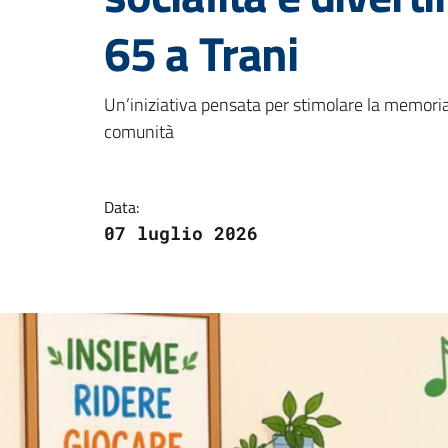
65 a Trani
Dettagli della notizi
Un’iniziativa pensata per stimolare la memoria,
comunità
Data:
07 luglio 2026