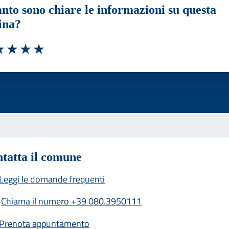
nto sono chiare le informazioni su questa
ina?
a 1 stelle su 5
luta 2 stelle su 5
Valuta 3 stelle su 5
Valuta 4 stelle su 5
Valuta 5 stelle su 5
tatta il comune
Leggi le domande frequenti
Chiama il numero +39 080.3950111
Prenota appuntamento