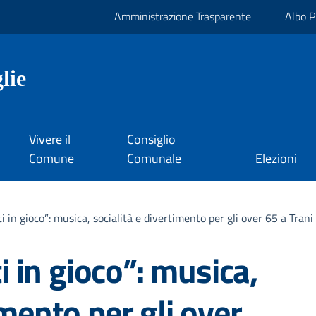
Amministrazione Trasparente
Albo P
lie
Vivere il
Consiglio
Comune
Comunale
Elezioni
tti in gioco”: musica, socialità e divertimento per gli over 65 a Trani
ti in gioco”: musica,
imento per gli over