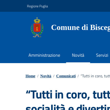
Vai ai contenuti
Vai al footer
Regione Puglia
Comune di Bisceg
Amministrazione
Novità
Servizi
“Tutti in coro, tu
Home
/
Novità
/
Comunicati
/
“Tutti in coro, tut
socialità e divert