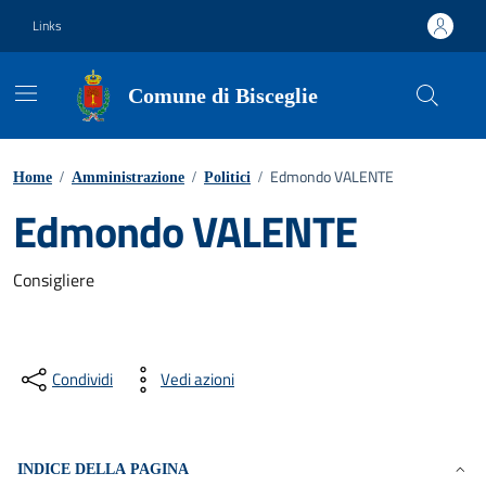
Vai ai contenuti
Vai al footer
Links
Comune di Bisceglie
Edmondo VALENTE
Home
/
Amministrazione
/
Politici
/
Edmondo VALENTE
Consigliere
Condividi
Vedi azioni
INDICE DELLA PAGINA