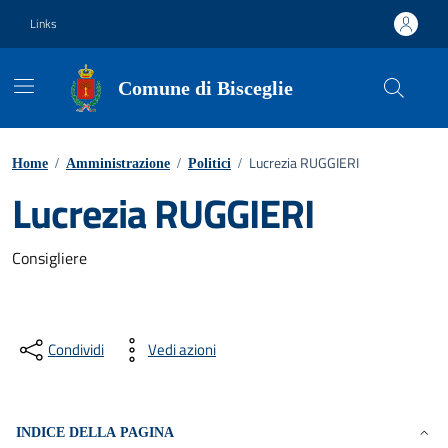
Vai ai contenuti
Vai al footer
Links
Comune di Bisceglie
Lucrezia RUGGIERI
Home
/
Amministrazione
/
Politici
/
Lucrezia RUGGIERI
Consigliere
Condividi
Vedi azioni
INDICE DELLA PAGINA