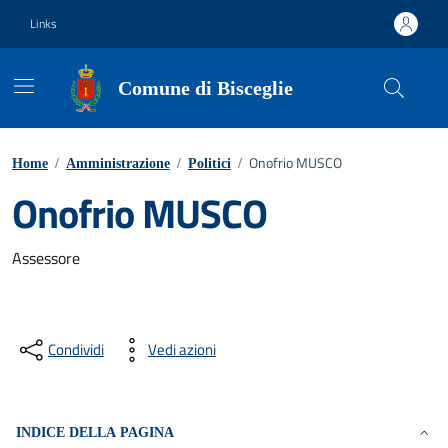
Vai ai contenuti
Vai al footer
Links
Comune di Bisceglie
Onofrio MUSCO
Home
/
Amministrazione
/
Politici
/
Onofrio MUSCO
Assessore
Condividi
Vedi azioni
INDICE DELLA PAGINA