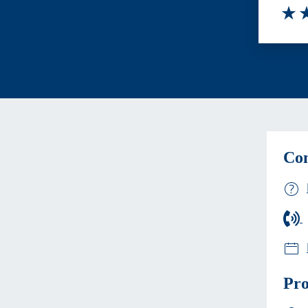
Valut
Va
Con
Pro