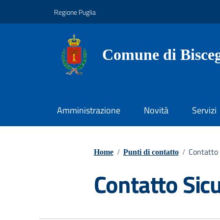
Vai ai contenuti
Vai al footer
Regione Puglia
Comune di Bisceg
Amministrazione
Novità
Servizi
Contatto 
Home
/
Punti di contatto
/
Contatto Sicu