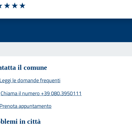
a 1 stelle su 5
luta 2 stelle su 5
Valuta 3 stelle su 5
Valuta 4 stelle su 5
Valuta 5 stelle su 5
tatta il comune
Leggi le domande frequenti
Chiama il numero +39 080.3950111
Prenota appuntamento
blemi in città