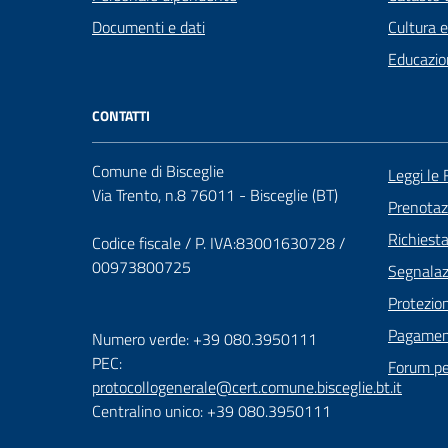
Documenti e dati
Cultura 
Educazio
CONTATTI
Comune di Bisceglie
Leggi le
Via Trento, n.8 76011 - Bisceglie (BT)
Prenota
Richiest
Codice fiscale / P. IVA:83001630728 /
00973800725
Segnalazi
Protezion
Pagament
Numero verde: +39 080.3950111
PEC:
Forum per
protocollogenerale@cert.comune.bisceglie.bt.it
Centralino unico: +39 080.3950111