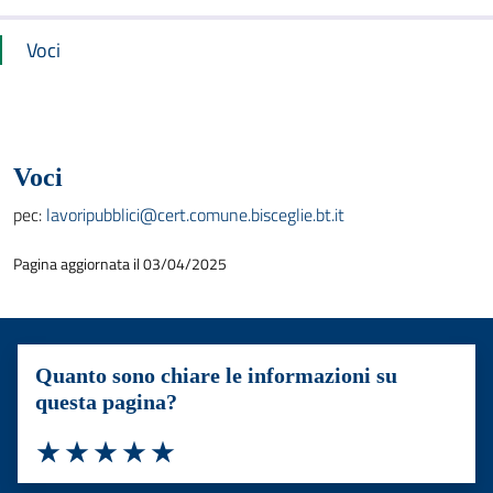
Voci
Voci
pec:
lavoripubblici@cert.comune.bisceglie.bt.it
Pagina aggiornata il 03/04/2025
Quanto sono chiare le informazioni su
questa pagina?
Valuta 1 stelle su 5
Valuta 2 stelle su 5
Valuta 3 stelle su 5
Valuta 4 stelle su 5
Valuta 5 stelle su 5