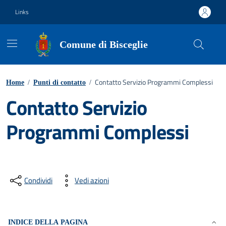
Vai ai contenuti
Vai al footer
Links
Comune di Bisceglie
Contatto Servizio Programmi Complessi
Home
/
Punti di contatto
/
Contatto Servizio
Programmi Complessi
Condividi
Vedi azioni
INDICE DELLA PAGINA