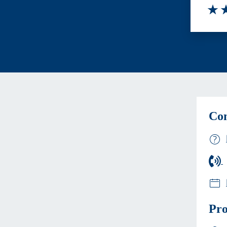
Valut
Va
Con
Pro