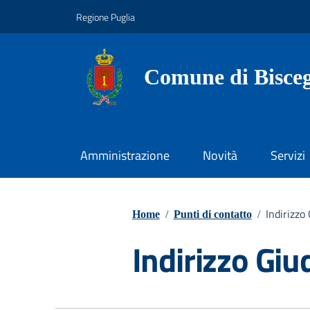
Vai ai contenuti
Vai al footer
Regione Puglia
Comune di Bisceg
Amministrazione
Novità
Servizi
Indirizzo
Home
/
Punti di contatto
/
Indirizzo Giu