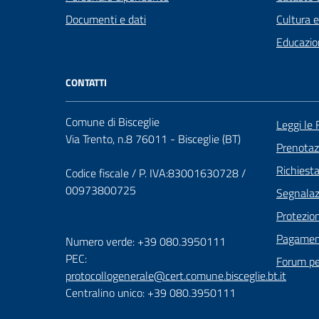
Documenti e dati
Cultura 
Educazio
CONTATTI
Comune di Bisceglie
Leggi le
Via Trento, n.8 76011 - Bisceglie (BT)
Prenota
Richiest
Codice fiscale / P. IVA:83001630728 /
00973800725
Segnalazi
Protezion
Pagament
Numero verde: +39 080.3950111
PEC:
Forum per
protocollogenerale@cert.comune.bisceglie.bt.it
Centralino unico: +39 080.3950111