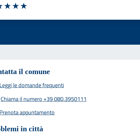
a 1 stelle su 5
luta 2 stelle su 5
Valuta 3 stelle su 5
Valuta 4 stelle su 5
Valuta 5 stelle su 5
tatta il comune
Leggi le domande frequenti
Chiama il numero +39 080.3950111
Prenota appuntamento
blemi in città