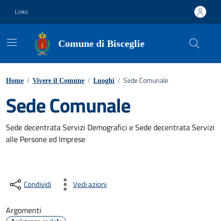
Vai ai contenuti
Vai al footer
Links
Comune di Bisceglie
Sede Comunale
Home
/
Vivere il Comune
/
Luoghi
/
Sede Comunale
Sede decentrata Servizi Demografici e Sede decentrata Servizi
alle Persone ed Imprese
Condividi
Vedi azioni
Argomenti