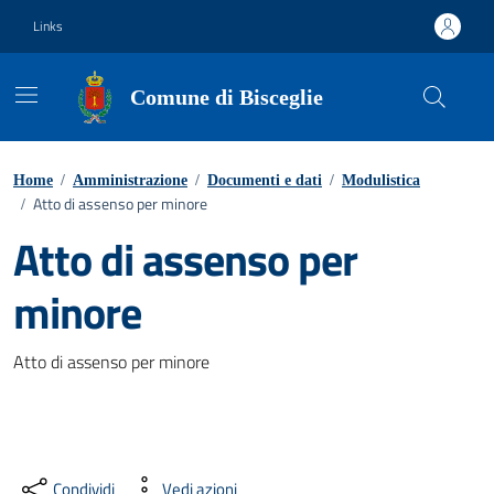
Vai ai contenuti
Vai al footer
Links
Comune di Bisceglie
Home
/
Amministrazione
/
Documenti e dati
/
Modulistica
Atto di assenso per minore
/
Atto di assenso per
minore
Dettagli del documento
Atto di assenso per minore
Condividi
Vedi azioni