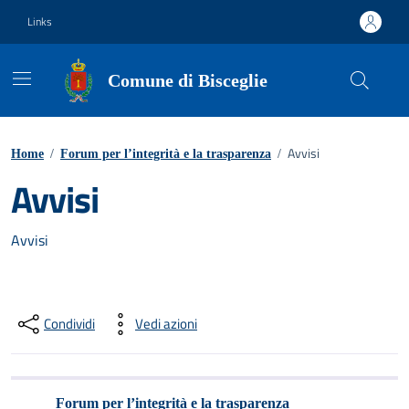
Vai ai contenuti
Vai al footer
Links
Comune di Bisceglie
Avvisi
Home
/
Forum per l’integrità e la trasparenza
/
Avvisi
Avvisi
Condividi
Vedi azioni
Forum per l’integrità e la trasparenza