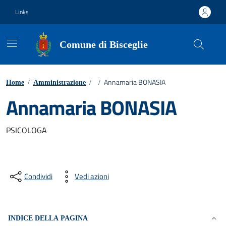
Vai ai contenuti
Vai al footer
Links
Comune di Bisceglie
Annamaria BONASIA
Home
/
Amministrazione
/
/
Annamaria BONASIA
PSICOLOGA
Condividi
Vedi azioni
INDICE DELLA PAGINA