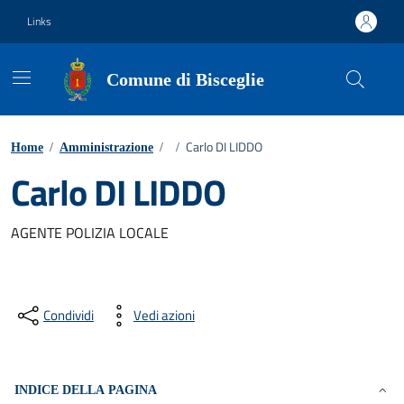
Vai ai contenuti
Vai al footer
Links
Comune di Bisceglie
Carlo DI LIDDO
Home
/
Amministrazione
/
/
Carlo DI LIDDO
AGENTE POLIZIA LOCALE
Condividi
Vedi azioni
INDICE DELLA PAGINA