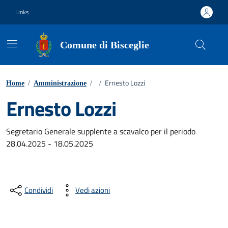
Vai ai contenuti
Vai al footer
Links
Comune di Bisceglie
Ernesto Lozzi
Home
/
Amministrazione
/
/
Ernesto Lozzi
Segretario Generale supplente a scavalco per il periodo
28.04.2025 - 18.05.2025
Condividi
Vedi azioni