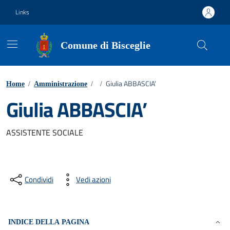
Vai ai contenuti
Vai al footer
Links
Comune di Bisceglie
Giulia ABBASCIA’
Home
/
Amministrazione
/
/
Giulia ABBASCIA’
ASSISTENTE SOCIALE
Condividi
Vedi azioni
INDICE DELLA PAGINA