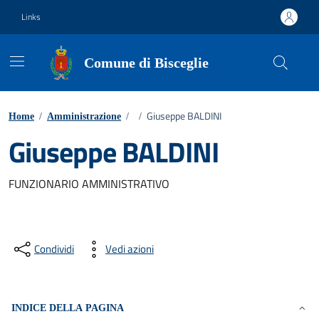
Vai ai contenuti
Vai al footer
Links
Comune di Bisceglie
Giuseppe BALDINI
Home
/
Amministrazione
/
/
Giuseppe BALDINI
FUNZIONARIO AMMINISTRATIVO
Condividi
Vedi azioni
INDICE DELLA PAGINA