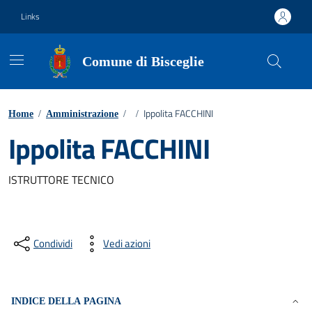
Vai ai contenuti
Vai al footer
Links
Comune di Bisceglie
Ippolita FACCHINI
Home
/
Amministrazione
/
/
Ippolita FACCHINI
ISTRUTTORE TECNICO
Condividi
Vedi azioni
INDICE DELLA PAGINA