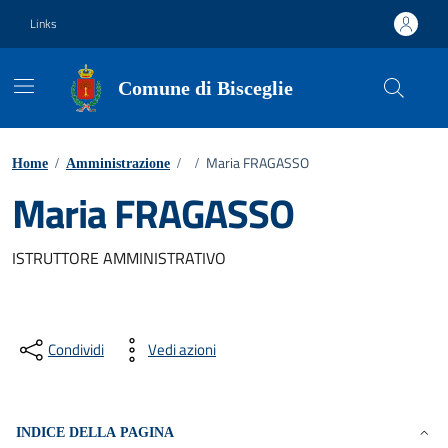
Vai ai contenuti
Vai al footer
Links
Comune di Bisceglie
Maria FRAGASSO
Home
/
Amministrazione
/
/
Maria FRAGASSO
ISTRUTTORE AMMINISTRATIVO
Condividi
Vedi azioni
INDICE DELLA PAGINA