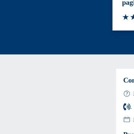
pag
Valut
Va
Con