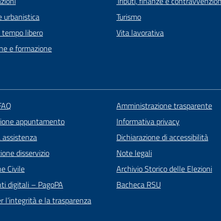
zioni
Tributi, finanze e contravvenzion
 urbanistica
Turismo
e tempo libero
Vita lavorativa
ne e formazione
 FAQ
Amministrazione trasparente
zione appuntamento
Informativa privacy
a assistenza
Dichiarazione di accessibilità
one disservizio
Note legali
e Civile
Archivio Storico delle Elezioni
i digitali – PagoPA
Bacheca RSU
 l’integrità e la trasparenza