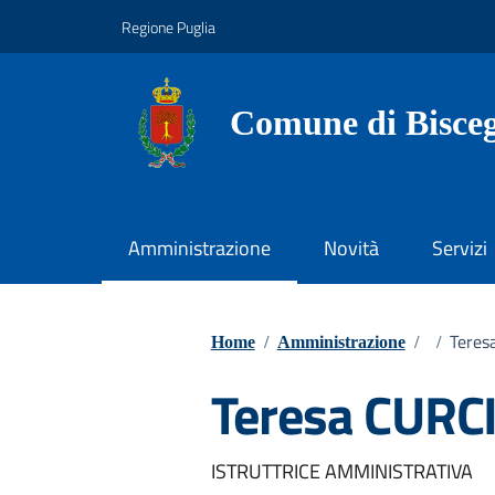
Vai ai contenuti
Vai al footer
Regione Puglia
Comune di Bisceg
Amministrazione
Novità
Servizi
Teres
Home
/
Amministrazione
/
/
Teresa CURC
ISTRUTTRICE AMMINISTRATIVA