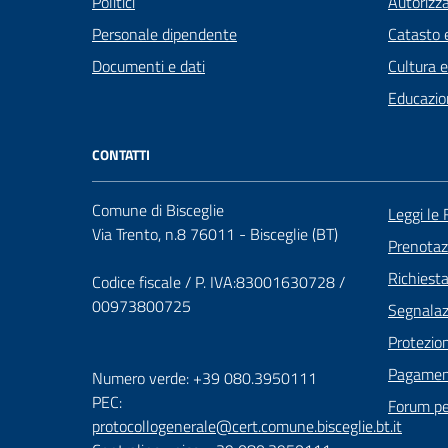
Politici
Autorizza
Personale dipendente
Catasto e
Documenti e dati
Cultura 
Educazio
CONTATTI
Comune di Bisceglie
Leggi le
Via Trento, n.8 76011 - Bisceglie (BT)
Prenota
Richiest
Codice fiscale / P. IVA:83001630728 /
00973800725
Segnalazi
Protezion
Pagament
Numero verde: +39 080.3950111
PEC:
Forum per
protocollogenerale@cert.comune.bisceglie.bt.it