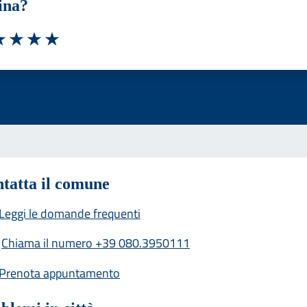
ina?
a 1 stelle su 5
luta 2 stelle su 5
Valuta 3 stelle su 5
Valuta 4 stelle su 5
Valuta 5 stelle su 5
tatta il comune
Leggi le domande frequenti
Chiama il numero +39 080.3950111
Prenota appuntamento