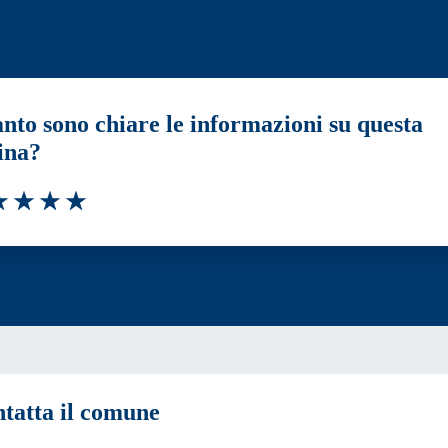
nto sono chiare le informazioni su questa
ina?
a 1 stelle su 5
luta 2 stelle su 5
Valuta 3 stelle su 5
Valuta 4 stelle su 5
Valuta 5 stelle su 5
tatta il comune