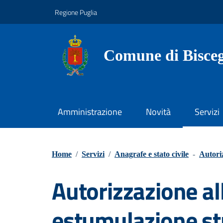
Vai ai contenuti
Vai al footer
Regione Puglia
Comune di Bisceg
Amministrazione
Novità
Servizi
Home
/
Servizi
/
Anagrafe e stato civile
-
Autori
Autorizzazione a
estumulazione st