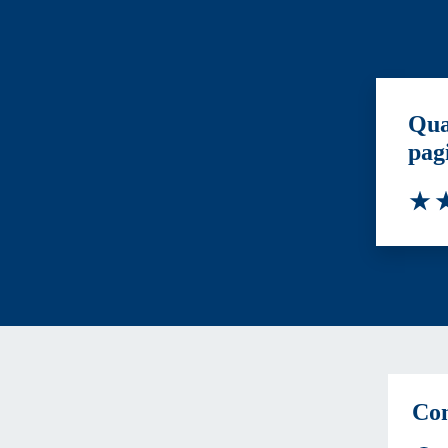
Qua
pag
Valut
Va
Con