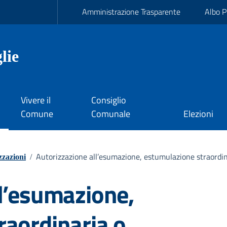
Amministrazione Trasparente
Albo P
lie
Vivere il
Consiglio
Comune
Comunale
Elezioni
Autorizzazione all’esumazione, estumulazione straordin
zzazioni
/
ll’esumazione,
raordinaria o