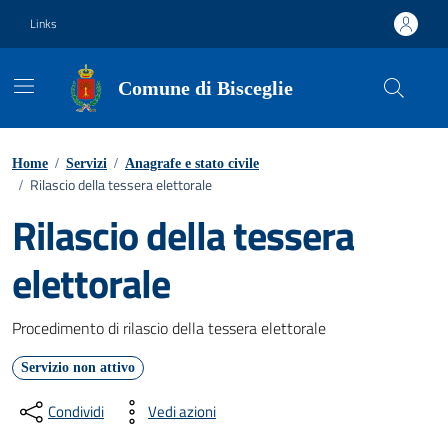
Vai ai contenuti
Vai al footer
Links
Comune di Bisceglie
Home
/
Servizi
/
Anagrafe e stato civile
Rilascio della tessera elettorale
/
Rilascio della tessera
elettorale
Dettagli del servizio
Procedimento di rilascio della tessera elettorale
Servizio non attivo
Condividi
Vedi azioni