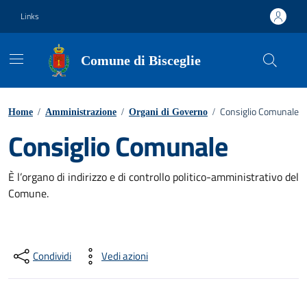
Vai ai contenuti
Vai al footer
Links
Comune di Bisceglie
Consiglio Comunale
Home
/
Amministrazione
/
Organi di Governo
/
Consiglio Comunale
È l’organo di indirizzo e di controllo politico-amministrativo del
Comune.
Condividi
Vedi azioni