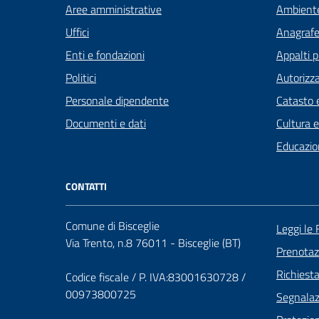
Aree amministrative
Ambient
Uffici
Anagrafe 
Enti e fondazioni
Appalti p
Politici
Autorizza
Personale dipendente
Catasto e
Documenti e dati
Cultura 
Educazio
CONTATTI
Comune di Bisceglie
Leggi le
Via Trento, n.8 76011 - Bisceglie (BT)
Prenota
Richiest
Codice fiscale / P. IVA:83001630728 /
00973800725
Segnalazi