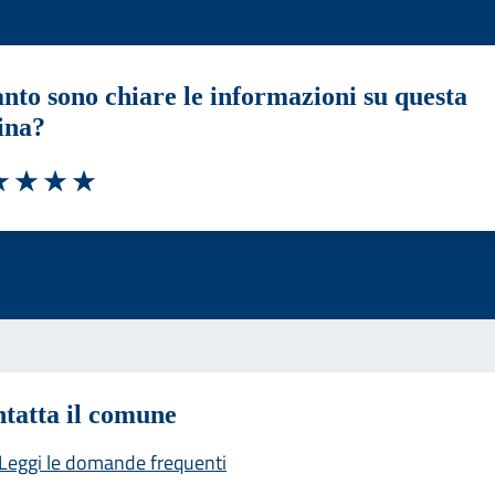
nto sono chiare le informazioni su questa
ina?
a 1 stelle su 5
luta 2 stelle su 5
Valuta 3 stelle su 5
Valuta 4 stelle su 5
Valuta 5 stelle su 5
tatta il comune
Leggi le domande frequenti