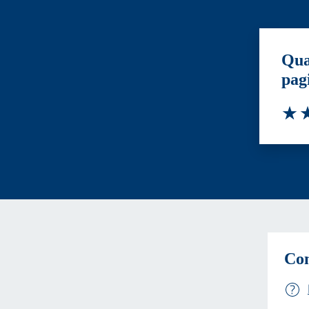
Qua
pag
Valut
Va
Con