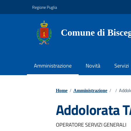
Vai ai contenuti
Vai al footer
Regione Puglia
Comune di Bisceg
Amministrazione
Novità
Servizi
Addol
Home
/
Amministrazione
/
/
Addolorata 
OPERATORE SERVIZI GENERALI