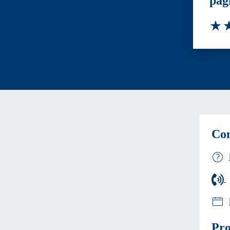
pag
Valut
Va
Con
Pro