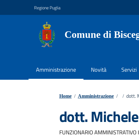
Vai ai contenuti
Vai al footer
Regione Puglia
Comune di Bisceg
Amministrazione
Novità
Servizi
dott.
Home
/
Amministrazione
/
/
dott. Miche
FUNZIONARIO AMMINISTRATIVO IN