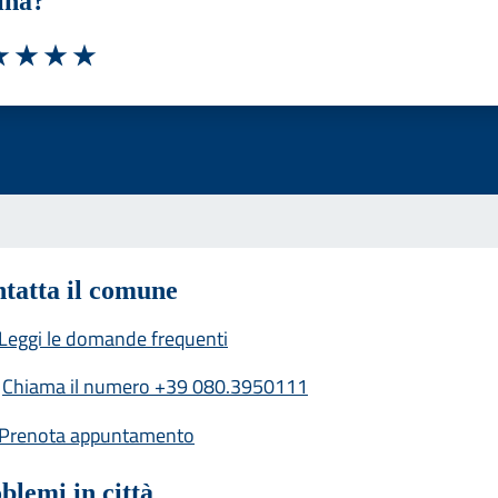
ina?
a 1 stelle su 5
luta 2 stelle su 5
Valuta 3 stelle su 5
Valuta 4 stelle su 5
Valuta 5 stelle su 5
tatta il comune
Leggi le domande frequenti
Chiama il numero +39 080.3950111
Prenota appuntamento
blemi in città