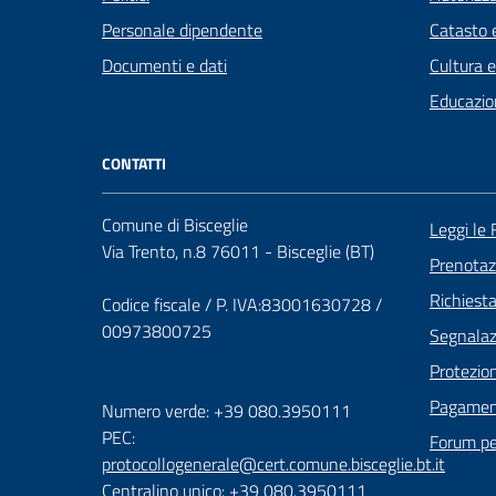
Personale dipendente
Catasto e
Documenti e dati
Cultura 
Educazio
CONTATTI
Comune di Bisceglie
Leggi le
Via Trento, n.8 76011 - Bisceglie (BT)
Prenota
Richiest
Codice fiscale / P. IVA:83001630728 /
00973800725
Segnalazi
Protezion
Pagament
Numero verde: +39 080.3950111
PEC:
Forum per
protocollogenerale@cert.comune.bisceglie.bt.it
Centralino unico: +39 080.3950111