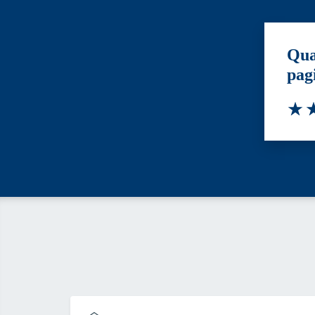
Qua
pag
Valut
Va