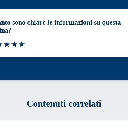
nto sono chiare le informazioni su questa
ina?
a 1 stelle su 5
luta 2 stelle su 5
Valuta 3 stelle su 5
Valuta 4 stelle su 5
Valuta 5 stelle su 5
Contenuti correlati