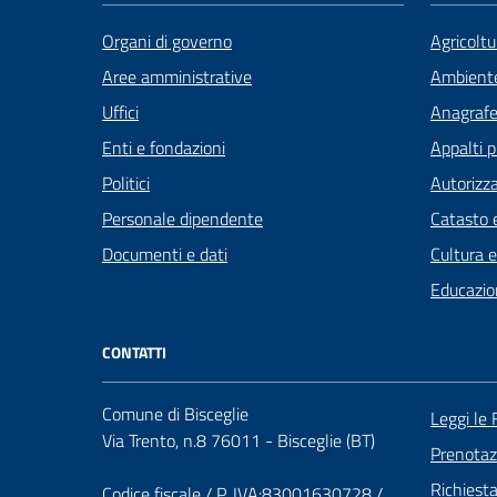
Organi di governo
Agricoltu
Aree amministrative
Ambient
Uffici
Anagrafe 
Enti e fondazioni
Appalti p
Politici
Autorizza
Personale dipendente
Catasto e
Documenti e dati
Cultura 
Educazio
CONTATTI
Comune di Bisceglie
Leggi le
Via Trento, n.8 76011 - Bisceglie (BT)
Prenota
Richiest
Codice fiscale / P. IVA:83001630728 /