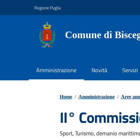
Vai ai contenuti
Vai al footer
Regione Puglia
Comune di Bisceg
Amministrazione
Novità
Servizi
Home
/
Amministrazione
/
Aree amm
II° Commiss
Sport, Turismo, demanio marittimo