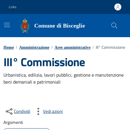
Vai ai contenuti
Vai al footer
Links
Comune di Bisceglie
III° Commissione
Home
/
Amministrazione
/
Aree amministrative
/
III° Commissione
Urbanistica, edilizia, lavori pubblici, gestione e manutenzione
beni demaniali e patrimoniali
Condividi
Vedi azioni
Argomenti