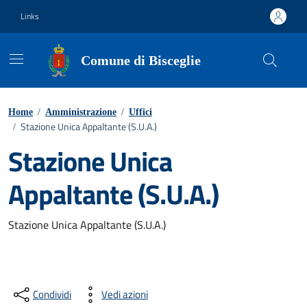
Vai ai contenuti
Vai al footer
Links
Comune di Bisceglie
Home
/
Amministrazione
/
Uffici
Stazione Unica Appaltante (S.U.A.)
/
Stazione Unica
Appaltante (S.U.A.)
Stazione Unica Appaltante (S.U.A.)
Condividi
Vedi azioni