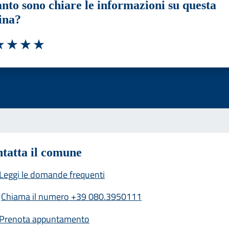
nto sono chiare le informazioni su questa
ina?
a 1 stelle su 5
luta 2 stelle su 5
Valuta 3 stelle su 5
Valuta 4 stelle su 5
Valuta 5 stelle su 5
tatta il comune
Leggi le domande frequenti
Chiama il numero +39 080.3950111
Prenota appuntamento