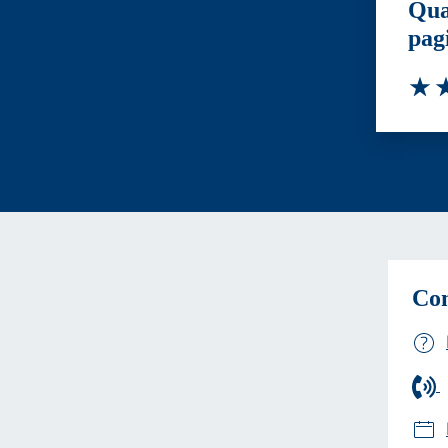
Qua
pag
Valut
Va
Con