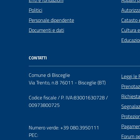
Politici
Autorizza
Personale dipendente
Catasto e
Documenti e dati
Cultura 
Educazio
CONTATTI
Comune di Bisceglie
Leggi le
Via Trento, n.8 76011 - Bisceglie (BT)
Prenota
Richiest
Codice fiscale / P. IVA:83001630728 /
00973800725
Segnalazi
Protezion
Pagament
Numero verde: +39 080.3950111
PEC:
Forum per