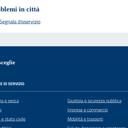
blemi in città
Segnala disservizio
ceglie
E DI SERVIZIO
ra e pesca
Giustizia e sicurezza pubblica
e
Imprese e commercio
e stato civile
Mobilità e trasporti
ubblici
Salute, benessere e assistenza