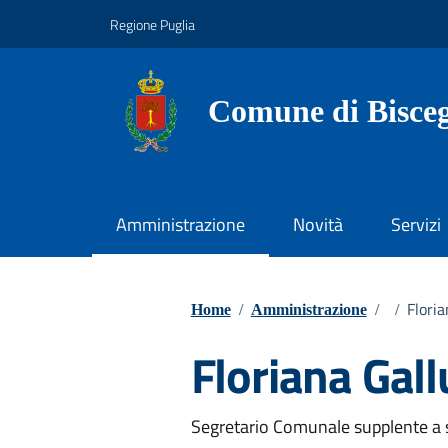
Vai ai contenuti
Vai al footer
Regione Puglia
Comune di Bisceg
Amministrazione
Novità
Servizi
Floria
Home
/
Amministrazione
/
/
Floriana Gall
Segretario Comunale supplente a s