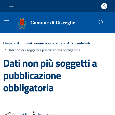
Vai ai contenuti
Vai al footer
Links
Comune di Bisceglie
Home
/
Amministrazione trasparente
/
Altri contenuti
Dati non più soggetti a pubblicazione obbligatoria
/
Dati non più soggetti a
pubblicazione
obbligatoria
Condividi
Vedi azioni