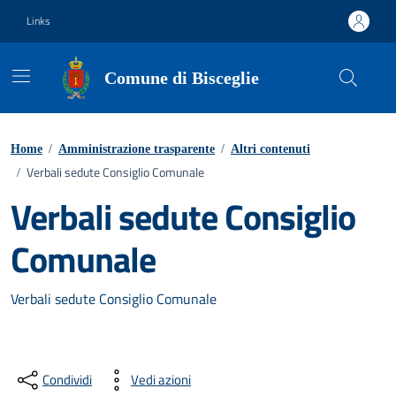
Vai ai contenuti
Vai al footer
Links
Comune di Bisceglie
Home
/
Amministrazione trasparente
/
Altri contenuti
Verbali sedute Consiglio Comunale
/
Verbali sedute Consiglio
Comunale
Verbali sedute Consiglio Comunale
Condividi
Vedi azioni