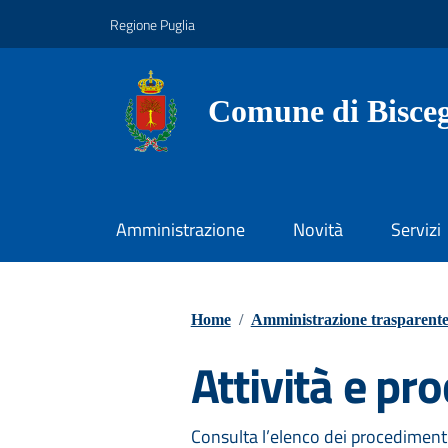
Vai ai contenuti
Vai al footer
Regione Puglia
Comune di Bisceg
Amministrazione
Novità
Servizi
Home
/
Amministrazione trasparent
Attività e pr
Consulta l’elenco dei procedimenti