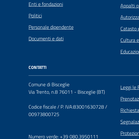
Enti e fondazioni
Appalti p
Politici
Autorizza
Personale dipendente
Catasto e
Documenti e dati
Cultura 
Educazio
CONTATTI
Comune di Bisceglie
Leggi le
Via Trento, n.8 76011 - Bisceglie (BT)
Prenota
Codice fiscale / P. IVA:83001630728 /
Richiest
00973800725
Segnalazi
Protezion
Numero verde: +39 080.3950111