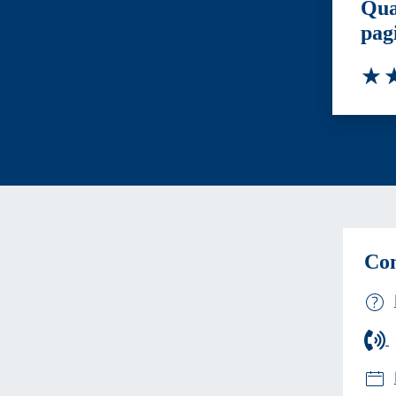
Qua
pag
Valut
Va
Con