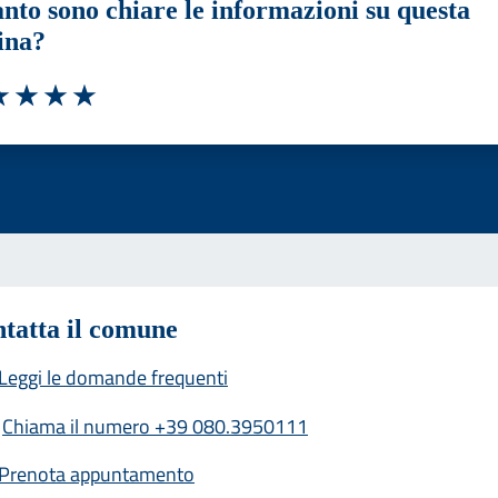
nto sono chiare le informazioni su questa
ina?
a 1 stelle su 5
luta 2 stelle su 5
Valuta 3 stelle su 5
Valuta 4 stelle su 5
Valuta 5 stelle su 5
tatta il comune
Leggi le domande frequenti
Chiama il numero +39 080.3950111
Prenota appuntamento