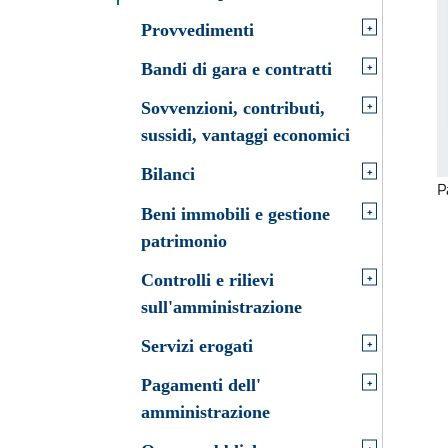
+
Provvedimenti
+
Bandi di gara e contratti
+
Sovvenzioni, contributi,
sussidi, vantaggi economici
+
Bilanci
P
+
Beni immobili e gestione
patrimonio
+
Controlli e rilievi
sull'amministrazione
+
Servizi erogati
+
Pagamenti dell'
amministrazione
+