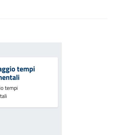
aggio tempi
entali
io tempi
ali