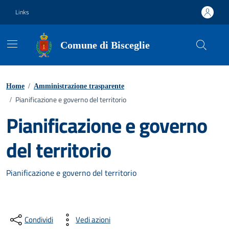
Vai ai contenuti
Vai al footer
Links
Comune di Bisceglie
Home
/
Amministrazione trasparente
Pianificazione e governo del territorio
/
Pianificazione e governo
del territorio
Pianificazione e governo del territorio
Condividi
Vedi azioni