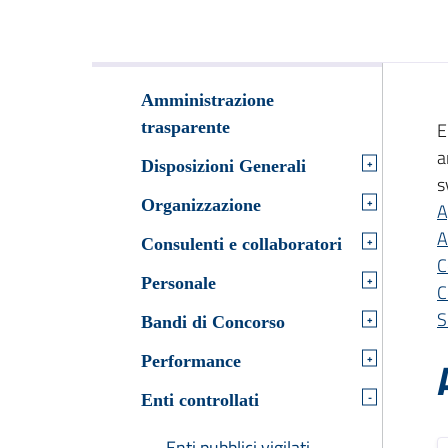
Amministrazione
trasparente
E
a
+
Disposizioni Generali
s
+
Organizzazione
A
A
+
Consulenti e collaboratori
C
+
Personale
C
S
+
Bandi di Concorso
+
Performance
-
Enti controllati
Enti pubblici vigilati