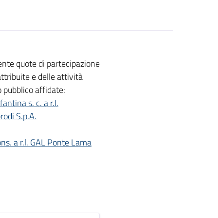
ente quote di partecipazione
tribuite e delle attività
o pubblico affidate:
ntina s. c. a r.l.
rodi S.p.A.
ons. a r.l. GAL Ponte Lama