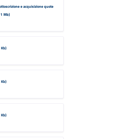
sottoscrizione e acquisizione quote
.21 Mb)
 Kb)
 Kb)
 Kb)