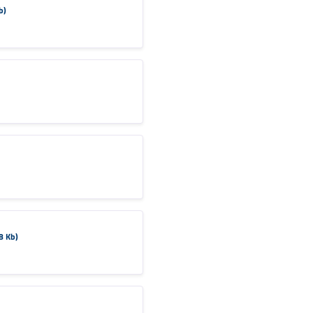
b)
8 Kb)