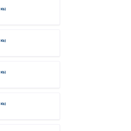
 Kb)
 Kb)
 Kb)
 Kb)