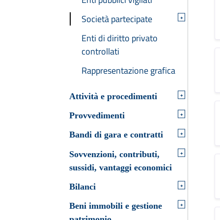
Società partecipate
+
Enti di diritto privato
controllati
Rappresentazione grafica
+
Attività e procedimenti
+
Provvedimenti
+
Bandi di gara e contratti
+
Sovvenzioni, contributi,
sussidi, vantaggi economici
+
Bilanci
+
Beni immobili e gestione
patrimonio