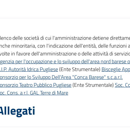
lenco delle società di cui l'amministrazione detiene direttam
nche minoritaria, con l'indicazione dell'entità, delle funzioni at
volte in favore dell'amministrazione o delle attività di servizi
genzia per l'occupazione e lo sviluppo dell'area nord barese ofa
.I.P. Autorità Idrica Pugliese
(Ente Strumentale)
Bisceglie App
onsorzio per lo Sviluppo Dell'Area "Conca Barese" s.c.a.r.l.
onsorzio Teatro Pubblico Pugliese
(Ente Strumentale)
Soc. C
oc. Cons. a r.l. GAL Terre di Mare
Allegati