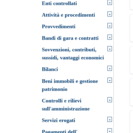
+
Enti controllati
+
Attività e procedimenti
+
Provvedimenti
+
Bandi di gara e contratti
+
Sovvenzioni, contributi,
sussidi, vantaggi economici
+
Bilanci
+
Beni immobili e gestione
patrimonio
+
Controlli e rilievi
sull'amministrazione
+
Servizi erogati
+
Pagamenti dell'