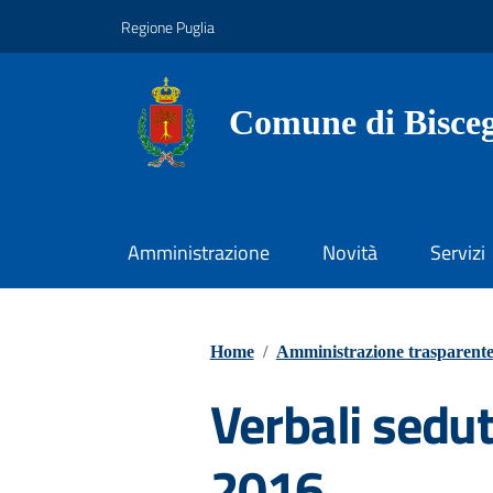
Vai ai contenuti
Vai al footer
Regione Puglia
Comune di Bisceg
Amministrazione
Novità
Servizi
Home
/
Amministrazione trasparent
Verbali sedut
2016